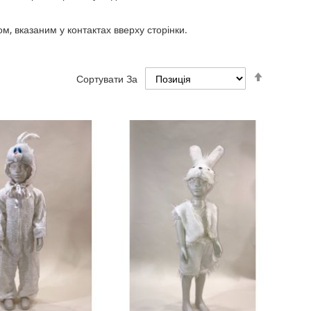
, вказаним у контактах вверху сторінки.
Set
Сортувати За
Descend
Direction