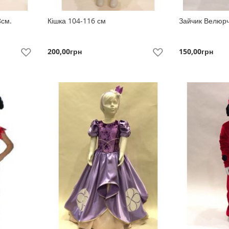
8см.
Кішка 104-116 см
Зайчик Велюрч
200,00грн
150,00грн
До
До
Побажань
Побажань