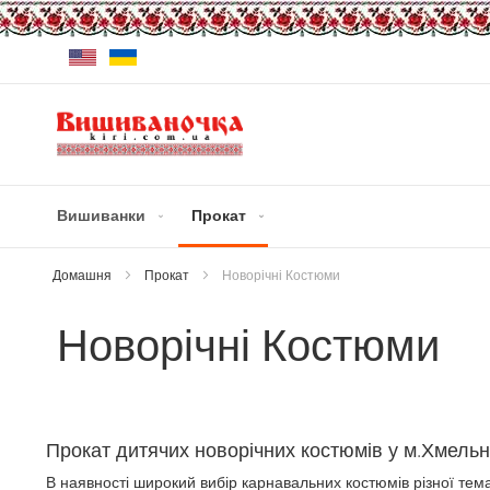
Skip
Мова
to
Content
Вишиванки
Прокат
Домашня
Прокат
Новорічні Костюми
Новорічні Костюми
Прокат дитячих новорічних костюмів у м.Хмельн
В наявності широкий вибір карнавальних костюмів різної тема