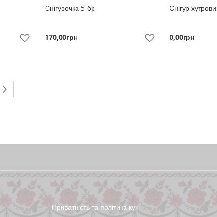
Снігурочка 5-6р
Снігур хутрови
170,00грн
0,00грн
До
До
Побажань
Побажань
ly reading page
Page
Next
Приватність та політика кукі