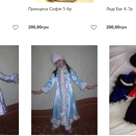
Принцеса Софія 5-6р
Леді Баг 6-7р
200,00грн
200,00грн
До
До
Побажань
Побажань