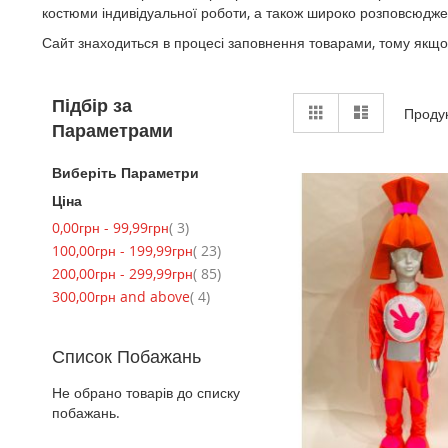
костюми індивідуальної роботи, а також широко розповсюджени
Сайт знаходиться в процесі заповнення товарами, тому якщо
View
Підбір за
Grid
List
Проду
as
Параметрами
Виберіть Параметри
Ціна
item
0,00грн
-
99,99грн
3
item
100,00грн
-
199,99грн
23
item
200,00грн
-
299,99грн
85
item
300,00грн
and above
4
Список Побажань
Не обрано товарів до списку
побажань.