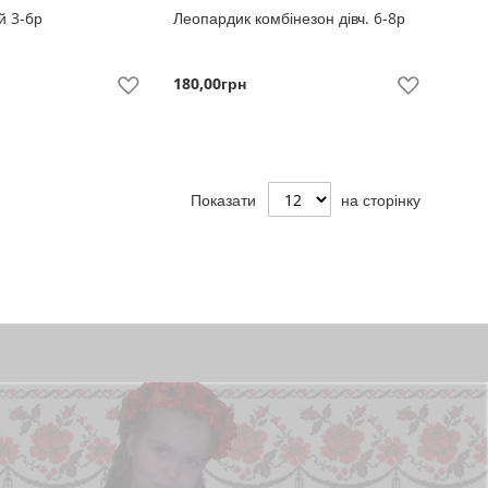
й 3-6р
Леопардик комбінезон дівч. 6-8р
180,00грн
До
До
Побажань
Побажань
Показати
на сторінку