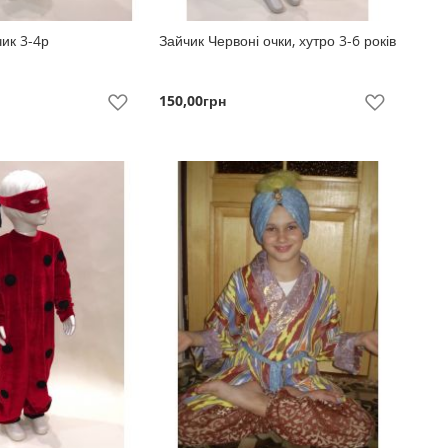
ик 3-4р
Зайчик Червоні очки, хутро 3-6 років
150,00грн
До
До
Побажань
Побажань