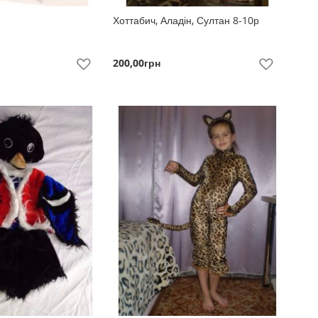
Хоттабич, Аладін, Султан 8-10р
200,00грн
До
До
Побажань
Побажань