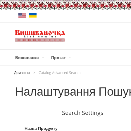
Skip
Мова
to
Content
Вишиванки
Прокат
Домашня
Catalog Advanced Search
Налаштування Пошу
Search Settings
Назва Продукту