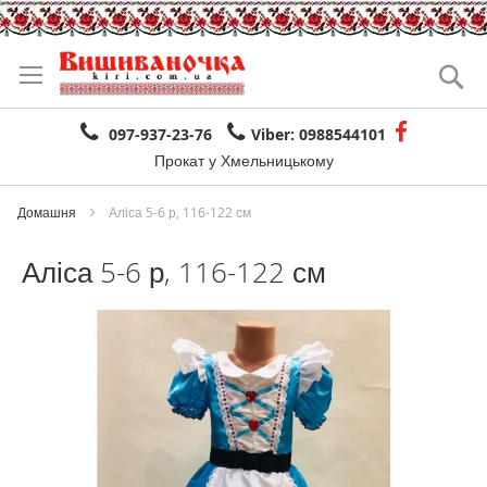
Skip
to
Se
Content
097-937-23-76
Viber: 0988544101
Прокат у Хмельницькому
Домашня
Аліса 5-6 р, 116-122 см
Аліса 5-6 р, 116-122 см
Skip
to
the
end
of
the
images
gallery