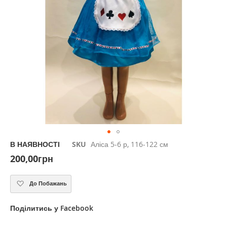
Skip
В НАЯВНОСТІ
SKU
Аліса 5-6 р, 116-122 см
to
200,00грн
the
beginning
of
До Побажань
the
images
Поділитись у Facebook
gallery