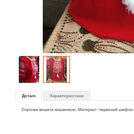
Skip
to
Деталі
Характеристики
the
beginning
Сорочка вишита машинкою. Матеріал -червоний шифон. Зр
of
the
images
gallery