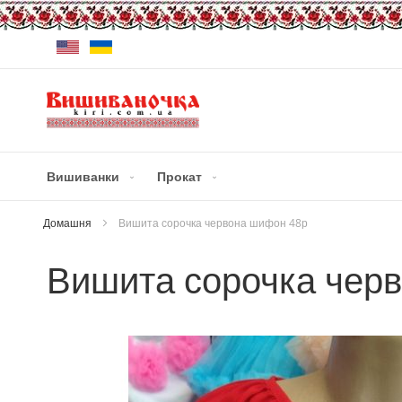
Skip
Мова
to
Content
Вишиванки
Прокат
Домашня
Вишита сорочка червона шифон 48р
Вишита сорочка чер
Skip
to
the
end