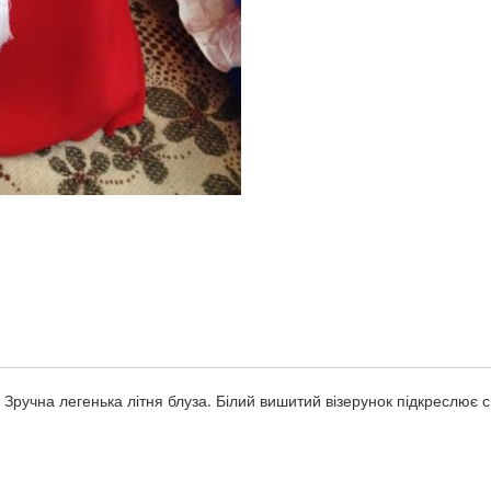
учна легенька літня блуза. Білий вишитий візерунок підкреслює с