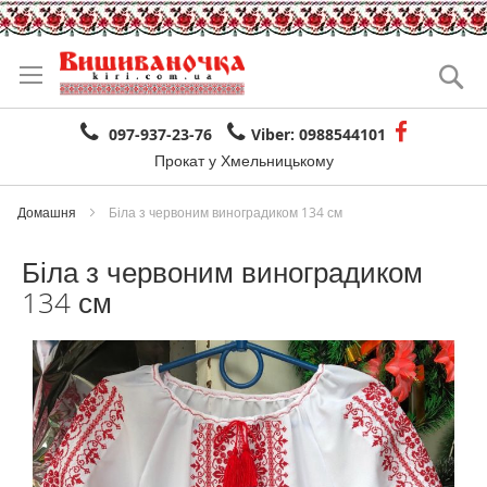
Skip
to
Se
Content
097-937-23-76
Viber: 0988544101
Прокат у Хмельницькому
Домашня
Біла з червоним виноградиком 134 см
Біла з червоним виноградиком
134 см
Skip
to
the
end
of
the
images