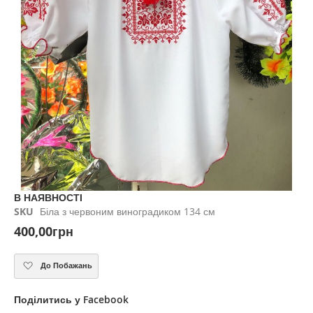
gallery
Skip
В НАЯВНОСТІ
to
SKU
Біла з червоним виноградиком 134 см
the
400,00грн
beginning
of
the
До Побажань
images
gallery
Поділитись у Facebook